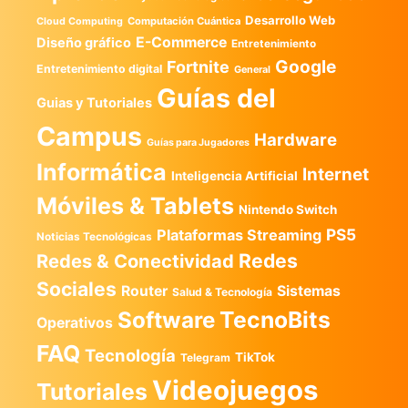
Desarrollo Web
Computación Cuántica
Cloud Computing
E-Commerce
Diseño gráfico
Entretenimiento
Google
Fortnite
Entretenimiento digital
General
Guías del
Guias y Tutoriales
Campus
Hardware
Guías para Jugadores
Informática
Internet
Inteligencia Artificial
Móviles & Tablets
Nintendo Switch
PS5
Plataformas Streaming
Noticias Tecnológicas
Redes
Redes & Conectividad
Sociales
Router
Sistemas
Salud & Tecnología
TecnoBits
Software
Operativos
FAQ
Tecnología
TikTok
Telegram
Videojuegos
Tutoriales