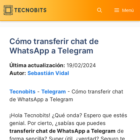
Saltar
Menú
al
contenido
Cómo transferir chat de
WhatsApp a Telegram
Última actualización:
19/02/2024
Autor:
Sebastián Vidal
Tecnobits
-
Telegram
-
Cómo transferir chat
de WhatsApp a Telegram
¡Hola Tecnobits! ¿Qué ⁣onda? Espero ⁤que estés⁤
genial. ⁣Por cierto, ¿sabías ⁣que ‍puedes
transferir chat de WhatsApp a Telegram
⁣ de
forma sencilla? Super útil, ¿verdad? Seguro‌ te