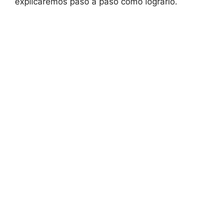
explicaremos‍ paso‍ a paso​ cómo ⁣lograrlo.