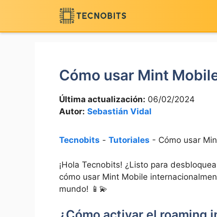
Saltar
al
contenido
Cómo usar Mint Mobile
Última actualización:
06/02/2024
Autor:
Sebastián Vidal
Tecnobits
-
Tutoriales
-
Cómo usar Mint
¡Hola Tecnobits! ¿Listo para desbloquear
cómo usar Mint ​Mobile internacionalmen
mundo! 📱💫
¿Cómo activar el roaming i