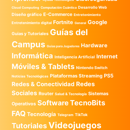
Desarrollo Web
Computación Cuántica
Cloud Computing
E-Commerce
Diseño gráfico
Entretenimiento
Google
Fortnite
Entretenimiento digital
General
Guías del
Guias y Tutoriales
Campus
Hardware
Guías para Jugadores
Informática
Internet
Inteligencia Artificial
Móviles & Tablets
Nintendo Switch
PS5
Plataformas Streaming
Noticias Tecnológicas
Redes
Redes & Conectividad
Sociales
Router
Sistemas
Salud & Tecnología
TecnoBits
Software
Operativos
FAQ
Tecnología
TikTok
Telegram
Videojuegos
Tutoriales