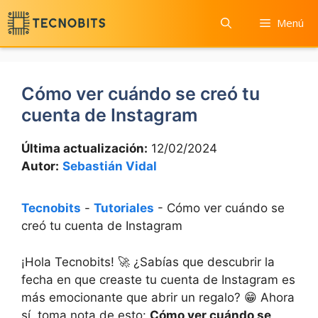
Saltar
Menú
al
contenido
Cómo ver cuándo se creó tu
cuenta de Instagram
Última actualización:
12/02/2024
Autor:
Sebastián Vidal
Tecnobits
-
Tutoriales
-
Cómo ver cuándo se
creó tu cuenta de Instagram
¡Hola Tecnobits! 🚀 ¿Sabías que⁤ descubrir ⁢la
fecha en que ⁣creaste ⁤tu cuenta de Instagram es
​más emocionante que abrir un regalo? 😁 Ahora​
sí, ⁤toma⁣ nota de esto:
Cómo ver cuándo ⁤se