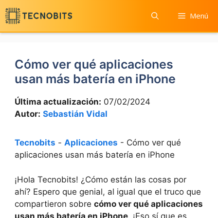
Saltar
Menú
al
contenido
Cómo ver qué aplicaciones
usan más batería en iPhone
Última actualización:
07/02/2024
Autor:
Sebastián Vidal
Tecnobits
-
Aplicaciones
-
Cómo ver qué
aplicaciones usan más batería en iPhone
¡Hola Tecnobits! ¿Cómo están ⁣las cosas por
ahí? Espero que ⁤genial, al igual que el truco que​
compartieron sobre
cómo ver qué aplicaciones
usan más batería en iPhone
. ​¡Eso sí que es