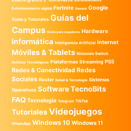
Diseño gráfico
Entretenimiento
Google
Fortnite
Entretenimiento digital
General
Guías del
Guias y Tutoriales
Campus
Hardware
Guías para Jugadores
Informática
Internet
Inteligencia Artificial
Móviles & Tablets
Nintendo Switch
PS5
Plataformas Streaming
Noticias Tecnológicas
Redes
Redes & Conectividad
Sociales
Router
Sistemas
Salud & Tecnología
TecnoBits
Software
Operativos
FAQ
Tecnología
TikTok
Telegram
Videojuegos
Tutoriales
Windows 10
Windows 11
WhatsApp