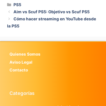
Categorías
PS5
Aim vs Scuf PS5: Objetivo vs Scuf PS5
Cómo hacer streaming en YouTube desde
la PS5
Quienes Somos
Aviso Legal
Contacto
Categorías