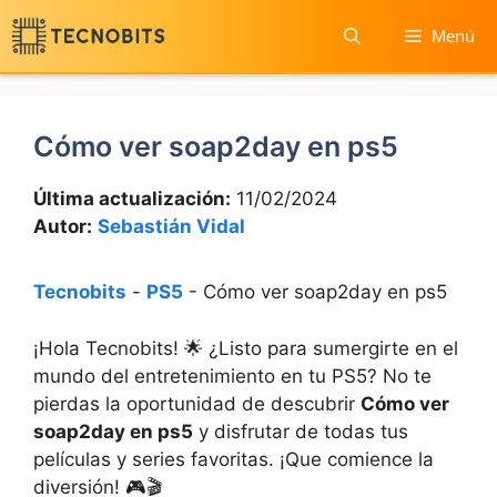
Saltar
Menú
al
contenido
Cómo ver soap2day en ps5
Última actualización:
11/02/2024
Autor:
Sebastián Vidal
Tecnobits
-
PS5
-
Cómo ver soap2day en ps5
¡Hola‍ Tecnobits! 🌟 ¿Listo ‍para sumergirte en ⁣el​
mundo del entretenimiento en tu PS5? No ⁤te
pierdas‌ la oportunidad ⁤de descubrir ⁢
Cómo ver
soap2day en ps5
‍ y‌ disfrutar de todas‍ tus
películas y series favoritas. ¡Que comience la
diversión!‌ 🎮🎬