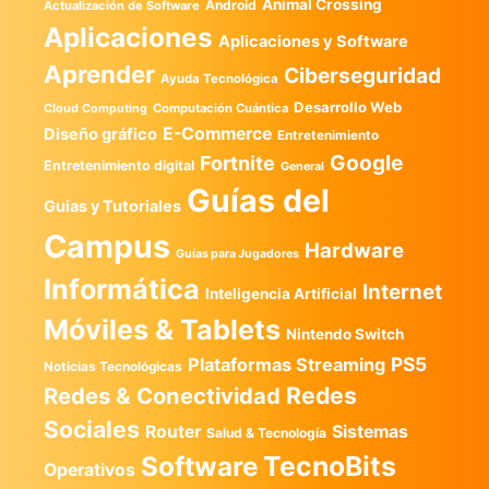
Animal Crossing
Android
Actualización de Software
Aplicaciones
Aplicaciones y Software
Aprender
Ciberseguridad
Ayuda Tecnológica
Desarrollo Web
Computación Cuántica
Cloud Computing
E-Commerce
Diseño gráfico
Entretenimiento
Google
Fortnite
Entretenimiento digital
General
Guías del
Guias y Tutoriales
Campus
Hardware
Guías para Jugadores
Informática
Internet
Inteligencia Artificial
Móviles & Tablets
Nintendo Switch
PS5
Plataformas Streaming
Noticias Tecnológicas
Redes
Redes & Conectividad
Sociales
Router
Sistemas
Salud & Tecnología
TecnoBits
Software
Operativos