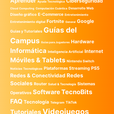
Aprender
Ciberseguridad
Ayuda Tecnológica
Desarrollo Web
Computación Cuántica
Cloud Computing
E-Commerce
Diseño gráfico
Entretenimiento
Google
Fortnite
Entretenimiento digital
General
Guías del
Guias y Tutoriales
Campus
Hardware
Guías para Jugadores
Informática
Internet
Inteligencia Artificial
Móviles & Tablets
Nintendo Switch
PS5
Plataformas Streaming
Noticias Tecnológicas
Redes
Redes & Conectividad
Sociales
Router
Sistemas
Salud & Tecnología
TecnoBits
Software
Operativos
FAQ
Tecnología
TikTok
Telegram
Videojuegos
Tutoriales