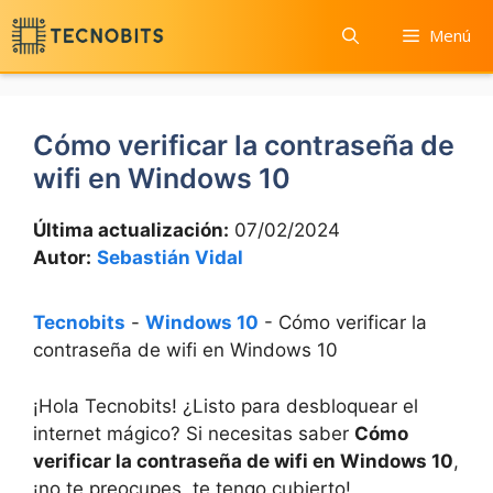
Saltar
Menú
al
contenido
Cómo verificar la contraseña de
wifi en Windows 10
Última actualización:
07/02/2024
Autor:
Sebastián Vidal
Tecnobits
-
Windows 10
-
Cómo verificar la
contraseña de wifi en Windows 10
¡Hola Tecnobits! ¿Listo para desbloquear el
internet mágico? Si necesitas saber
Cómo
verificar la contraseña de wifi en Windows 10
,
¡no te preocupes, te tengo cubierto!