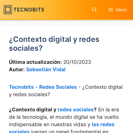
Saltar
Menú
al
contenido
¿Contexto digital y redes
sociales?
Última actualización:
20/10/2023
Autor:
Sebastián Vidal
Tecnobits
-
Redes Sociales
-
¿Contexto digital
y redes sociales?
¿Contexto digital y
redes sociales
?
En la era
de la tecnología, el mundo digital se ha vuelto
indispensable en nuestras vidas y
las redes
sociales
juegan un papel fundamental en