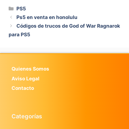
Categorías
PS5
Ps5 en venta en honolulu
Códigos de trucos de God of War Ragnarok
para PS5
Quienes Somos
Aviso Legal
Contacto
Categorías