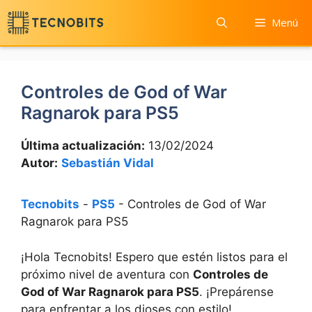
Saltar
Menú
al
contenido
Controles de God of War
Ragnarok para PS5
Última actualización:
13/02/2024
Autor:
Sebastián Vidal
Tecnobits
-
PS5
-
Controles de God of War
Ragnarok para PS5
¡Hola Tecnobits! Espero que estén listos para el
próximo nivel de aventura con
Controles de
God of War Ragnarok para PS5
. ¡Prepárense
para enfrentar a los dioses con estilo!