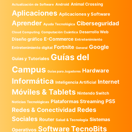
Animal Crossing
Android
Actualización de Software
Aplicaciones
Aplicaciones y Software
Aprender
Ciberseguridad
Ayuda Tecnológica
Desarrollo Web
Computación Cuántica
Cloud Computing
E-Commerce
Diseño gráfico
Entretenimiento
Google
Fortnite
Entretenimiento digital
General
Guías del
Guias y Tutoriales
Campus
Hardware
Guías para Jugadores
Informática
Internet
Inteligencia Artificial
Móviles & Tablets
Nintendo Switch
PS5
Plataformas Streaming
Noticias Tecnológicas
Redes
Redes & Conectividad
Sociales
Router
Sistemas
Salud & Tecnología
TecnoBits
Software
Operativos