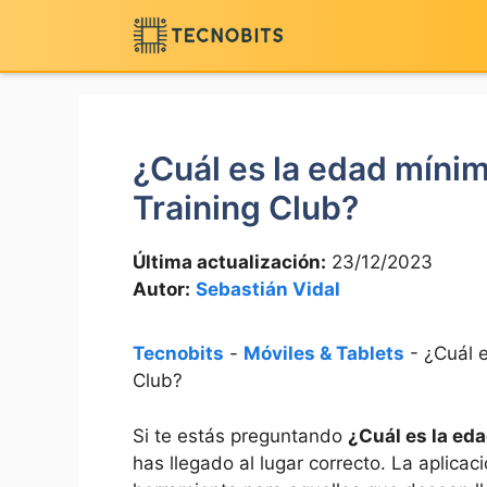
Saltar
al
contenido
¿Cuál es la edad míni
Training Club?
Última actualización:
23/12/2023
Autor:
Sebastián Vidal
Tecnobits
-
Móviles & Tablets
-
¿Cuál 
Club?
Si te estás preguntando⁣
¿Cuál es la eda
⁤has llegado ⁣al​ lugar⁢ correcto. La aplica