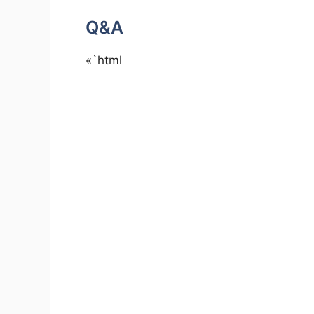
Q&A
«`html