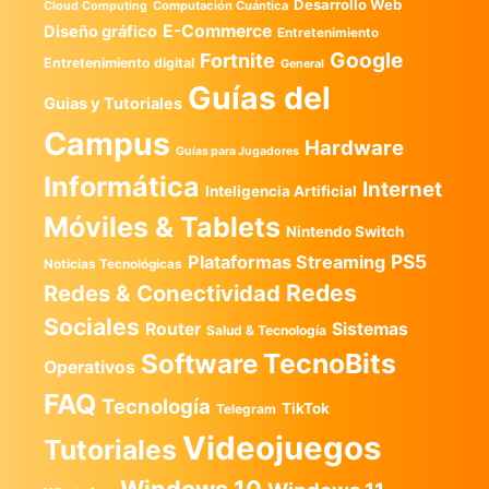
Desarrollo Web
Computación Cuántica
Cloud Computing
E-Commerce
Diseño gráfico
Entretenimiento
Google
Fortnite
Entretenimiento digital
General
Guías del
Guias y Tutoriales
Campus
Hardware
Guías para Jugadores
Informática
Internet
Inteligencia Artificial
Móviles & Tablets
Nintendo Switch
PS5
Plataformas Streaming
Noticias Tecnológicas
Redes
Redes & Conectividad
Sociales
Router
Sistemas
Salud & Tecnología
TecnoBits
Software
Operativos
FAQ
Tecnología
TikTok
Telegram
Videojuegos
Tutoriales