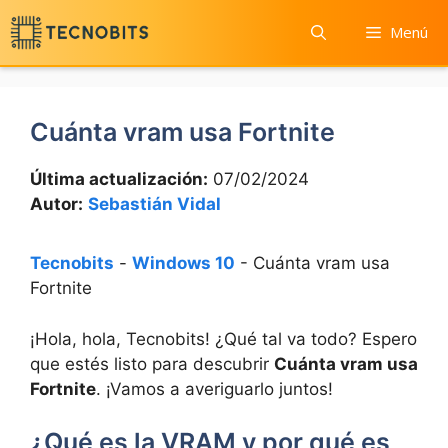
Saltar
Menú
al
contenido
Cuánta vram usa Fortnite
Última actualización:
07/02/2024
Autor:
Sebastián Vidal
Tecnobits
-
Windows 10
-
Cuánta vram usa
Fortnite
¡Hola, hola, Tecnobits! ¿Qué tal va todo? Espero
que estés listo para descubrir
Cuánta vram usa
Fortnite
. ¡Vamos a averiguarlo juntos!
¿Qué es la VRAM y por qué es