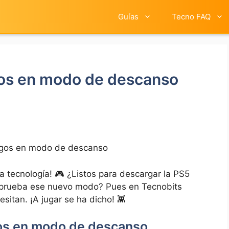
Guías
Tecno FAQ
gos en modo de descanso
egos en modo de descanso
a tecnología! 🎮 ¿Listos para descargar la PS5
 prueba ese nuevo modo? Pues en Tecnobits
sitan. ¡A jugar se ha dicho! 👾
gos en modo de descanso