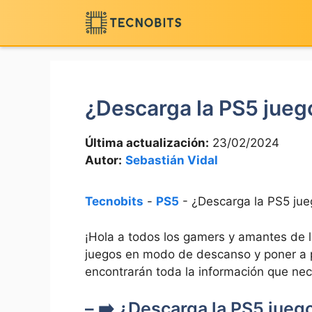
Saltar
al
contenido
¿Descarga la PS5 jue
Última actualización:
23/02/2024
Autor:
Sebastián Vidal
Tecnobits
-
PS5
-
¿Descarga la PS5 ju
¡Hola a todos los gamers y amantes de l
juegos en modo de descanso y poner a
encontrarán toda la información que nece
– ➡️ ¿Descarga la PS5 jue