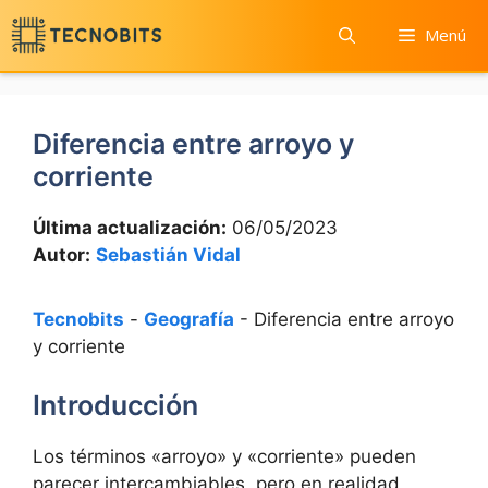
Saltar
Menú
al
contenido
Diferencia entre arroyo y
corriente
Última actualización:
06/05/2023
Autor:
Sebastián Vidal
Tecnobits
-
Geografía
-
Diferencia entre arroyo
y corriente
Introducción
Los términos «arroyo» y «corriente» pueden
parecer intercambiables, pero en realidad