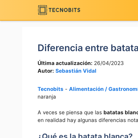
Saltar
al
contenido
Diferencia entre batat
Última actualización:
26/04/2023
Autor:
Sebastián Vidal
Tecnobits
-
Alimentación / Gastronom
naranja
A veces se piensa que las
batatas blan
en realidad hay algunas diferencias nota
¿Qué es la batata blanca?