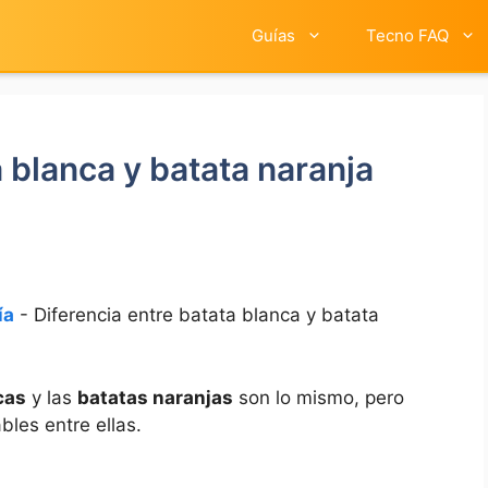
Guías
Tecno FAQ
a blanca y batata naranja
ía
-
Diferencia entre batata blanca y batata
cas
y las
batatas naranjas
son lo mismo, pero
bles entre ellas.