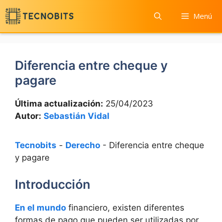
Saltar
Menú
al
contenido
Diferencia entre cheque y
pagare
Última actualización:
25/04/2023
Autor:
Sebastián Vidal
Tecnobits
-
Derecho
-
Diferencia entre cheque
y pagare
Introducción
En el mundo
financiero, existen diferentes
formas de pago que pueden ser utilizadas por