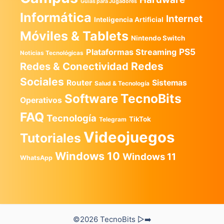
Guías para Jugadores
Informática
Internet
Inteligencia Artificial
Móviles & Tablets
Nintendo Switch
PS5
Plataformas Streaming
Noticias Tecnológicas
Redes
Redes & Conectividad
Sociales
Router
Sistemas
Salud & Tecnología
TecnoBits
Software
Operativos
FAQ
Tecnología
TikTok
Telegram
Videojuegos
Tutoriales
Windows 10
Windows 11
WhatsApp
©2026 TecnoBits ▷➡️