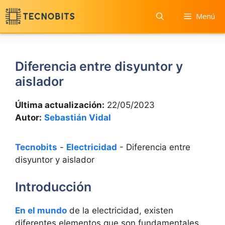
Saltar
Menú
al
contenido
Diferencia entre disyuntor y
aislador
Última actualización:
22/05/2023
Autor:
Sebastián Vidal
Tecnobits
-
Electricidad
-
Diferencia entre
disyuntor y aislador
Introducción
En el mundo
de la electricidad, existen
diferentes elementos que son fundamentales