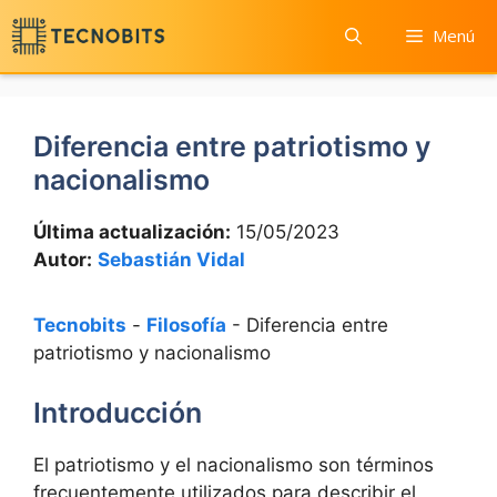
Saltar
Menú
al
contenido
Diferencia entre patriotismo y
nacionalismo
Última actualización:
15/05/2023
Autor:
Sebastián Vidal
Tecnobits
-
Filosofía
-
Diferencia entre
patriotismo y nacionalismo
Introducción
El patriotismo y el nacionalismo son términos
frecuentemente utilizados para describir el