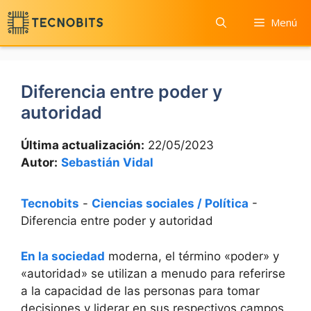
Saltar
Menú
al
contenido
Diferencia entre poder y
autoridad
Última actualización:
22/05/2023
Autor:
Sebastián Vidal
Tecnobits
-
Ciencias sociales / Política
-
Diferencia entre poder y autoridad
En la sociedad
moderna, el término «poder» y
«autoridad» se utilizan a menudo para referirse
a la capacidad de las personas para tomar
decisiones y liderar en sus respectivos campos