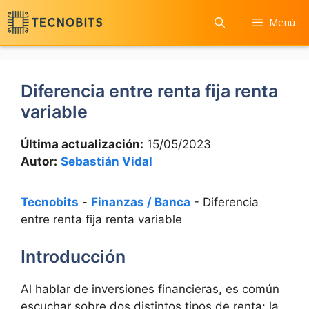
Saltar
Menú
al
contenido
Diferencia entre renta fija renta
variable
Última actualización:
15/05/2023
Autor:
Sebastián Vidal
Tecnobits
-
Finanzas / Banca
-
Diferencia
entre renta fija renta variable
Introducción
Al hablar de inversiones financieras, es común
escuchar sobre dos distintos tipos de renta: la