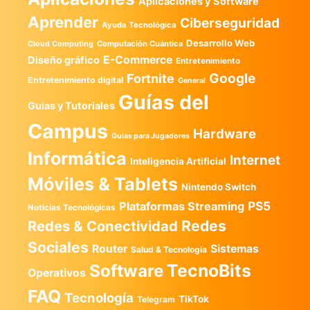
Aplicaciones y Software
Aprender
Ciberseguridad
Ayuda Tecnológica
Desarrollo Web
Computación Cuántica
Cloud Computing
E-Commerce
Diseño gráfico
Entretenimiento
Google
Fortnite
Entretenimiento digital
General
Guías del
Guias y Tutoriales
Campus
Hardware
Guías para Jugadores
Informática
Internet
Inteligencia Artificial
Móviles & Tablets
Nintendo Switch
PS5
Plataformas Streaming
Noticias Tecnológicas
Redes
Redes & Conectividad
Sociales
Router
Sistemas
Salud & Tecnología
TecnoBits
Software
Operativos
FAQ
Tecnología
TikTok
Telegram