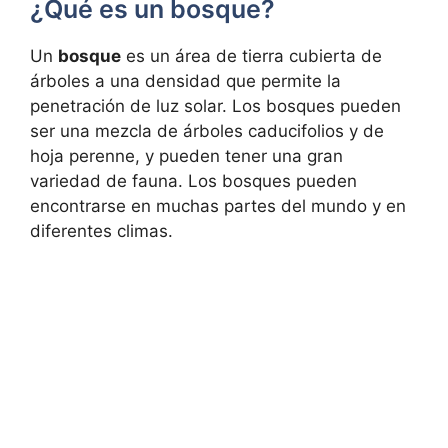
¿Qué es un bosque?
Un
bosque
es un área de tierra cubierta de
árboles a una densidad que permite la
penetración de luz solar. Los bosques pueden
ser una mezcla de árboles caducifolios y de
hoja perenne, y pueden tener una gran
variedad de fauna. Los bosques pueden
encontrarse en muchas partes del mundo y en
diferentes climas.