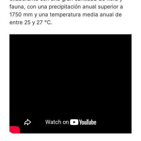
fauna, con una precipitación anual superior a
1750 mm y una temperatura media anual de
entre 25 y 27 °C.