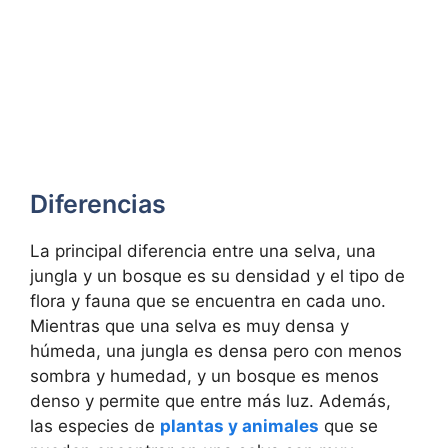
Diferencias
La principal diferencia entre una selva, una
jungla y un bosque es su densidad y el tipo de
flora y fauna que se encuentra en cada uno.
Mientras que una selva es muy densa y
húmeda, una jungla es densa pero con menos
sombra y humedad, y un bosque es menos
denso y permite que entre más luz. Además,
las especies de
plantas y animales
que se