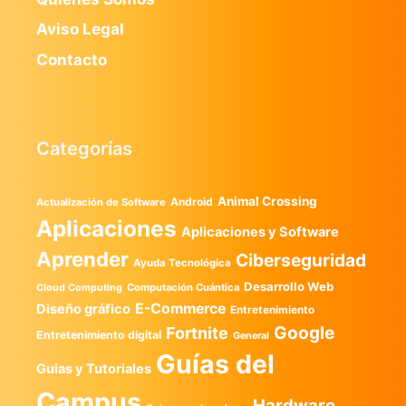
Aviso Legal
Contacto
Categorías
Animal Crossing
Android
Actualización de Software
Aplicaciones
Aplicaciones y Software
Aprender
Ciberseguridad
Ayuda Tecnológica
Desarrollo Web
Computación Cuántica
Cloud Computing
E-Commerce
Diseño gráfico
Entretenimiento
Google
Fortnite
Entretenimiento digital
General
Guías del
Guias y Tutoriales
Campus
Hardware