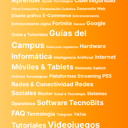
Ciberseguridad
Ayuda Tecnológica
Desarrollo Web
Computación Cuántica
Cloud Computing
E-Commerce
Diseño gráfico
Entretenimiento
Google
Fortnite
Entretenimiento digital
General
Guías del
Guias y Tutoriales
Campus
Hardware
Guías para Jugadores
Informática
Internet
Inteligencia Artificial
Móviles & Tablets
Nintendo Switch
PS5
Plataformas Streaming
Noticias Tecnológicas
Redes
Redes & Conectividad
Sociales
Router
Sistemas
Salud & Tecnología
TecnoBits
Software
Operativos
FAQ
Tecnología
TikTok
Telegram
Videojuegos
Tutoriales