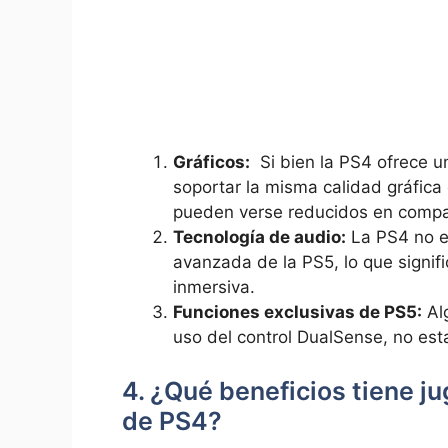
Gráficos:
⁣ Si bien la PS4‌ ofrece un
soportar la misma calidad gráfica ‌q
pueden verse reducidos en⁣ compar
Tecnología de‍ audio:
La PS4 no‍ es
avanzada ⁤de la PS5, lo que signif
inmersiva.
Funciones ‍exclusivas de PS5:
Alg
uso del control⁣ DualSense, no est
4. ¿Qué beneficios tiene jug
de ​PS4?