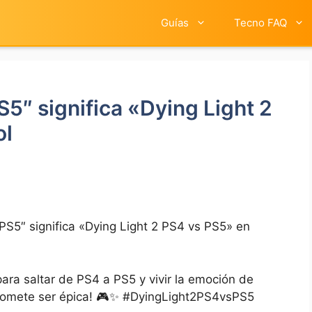
Guías
Tecno FAQ
S5″ significa «Dying Light 2
ol
PS5″ significa «Dying Light 2 PS4 vs PS5» en
 para saltar de PS4 a PS5 y vivir la emoción de
promete ser épica! 🎮✨ ⁤#DyingLight2PS4vsPS5