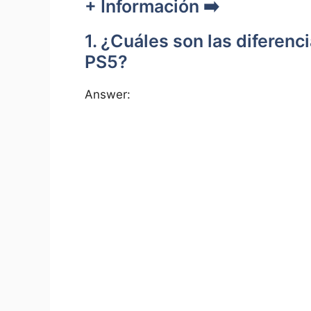
+ ‌Información ➡️
1. ⁣¿Cuáles son las diferenc
PS5?
Answer: