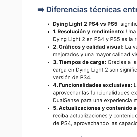
➡️ Diferencias técnicas entr
Dying Light ⁢2 PS4⁤ vs PS5
‍ signif
1. Resolución y rendimiento:
Una ⁢
Dying Light⁣ 2 ⁢en PS4 y PS5 es la 
2. ‌Gráficos y‍ calidad ​visual:
La ve
mejorados y una mayor ​calidad vis
3. Tiempos de carga:
Gracias a ​l
⁢carga en Dying⁢ Light ⁤2 son sign
versión⁢ de⁤ PS4.
4. Funcionalidades ⁢exclusivas:
L
aprovechar‌ las‌ funcionalidades ex
DualSense‍ para una experiencia m
5.⁣ Actualizaciones ⁢y contenido a
reciba actualizaciones y contenido
⁤de PS4, aprovechando las ‌capacid