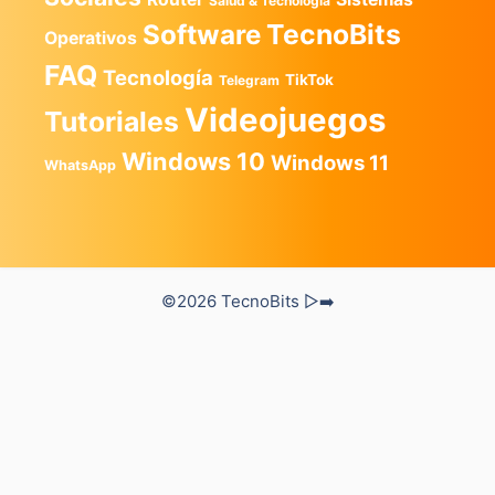
Salud & Tecnología
TecnoBits
Software
Operativos
FAQ
Tecnología
TikTok
Telegram
Videojuegos
Tutoriales
Windows 10
Windows 11
WhatsApp
©2026 TecnoBits ▷➡️