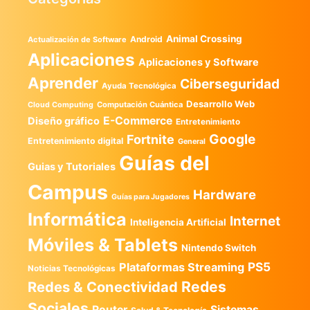
Animal Crossing
Android
Actualización de Software
Aplicaciones
Aplicaciones y Software
Aprender
Ciberseguridad
Ayuda Tecnológica
Desarrollo Web
Computación Cuántica
Cloud Computing
E-Commerce
Diseño gráfico
Entretenimiento
Google
Fortnite
Entretenimiento digital
General
Guías del
Guias y Tutoriales
Campus
Hardware
Guías para Jugadores
Informática
Internet
Inteligencia Artificial
Móviles & Tablets
Nintendo Switch
PS5
Plataformas Streaming
Noticias Tecnológicas
Redes
Redes & Conectividad
Sociales
Router
Sistemas