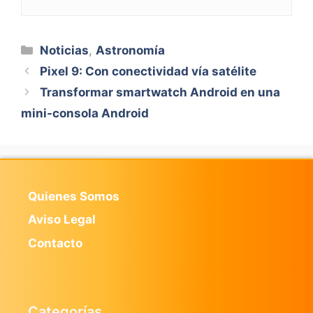
Categorías
Noticias
,
Astronomía
Pixel 9: Con conectividad vía satélite
Transformar smartwatch Android en una
mini-consola Android
Quienes Somos
Aviso Legal
Contacto
Categorías