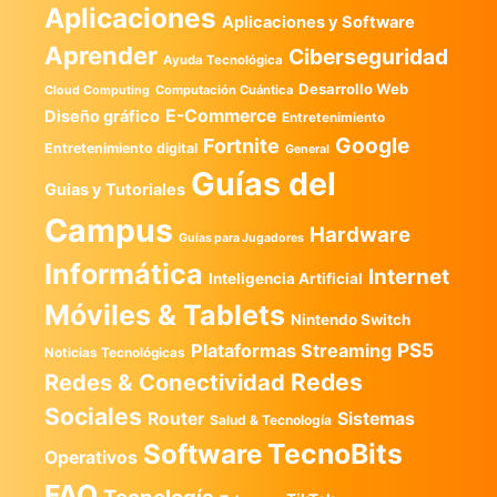
Aplicaciones
Aplicaciones y Software
Aprender
Ciberseguridad
Ayuda Tecnológica
Desarrollo Web
Computación Cuántica
Cloud Computing
E-Commerce
Diseño gráfico
Entretenimiento
Google
Fortnite
Entretenimiento digital
General
Guías del
Guias y Tutoriales
Campus
Hardware
Guías para Jugadores
Informática
Internet
Inteligencia Artificial
Móviles & Tablets
Nintendo Switch
PS5
Plataformas Streaming
Noticias Tecnológicas
Redes
Redes & Conectividad
Sociales
Router
Sistemas
Salud & Tecnología
TecnoBits
Software
Operativos
FAQ
Tecnología