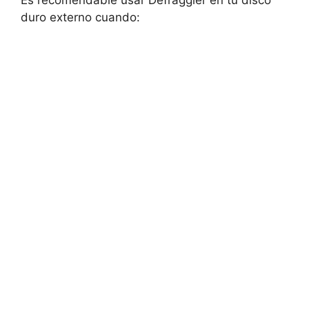
Es recomendable usar Defraggler en tu disco
duro externo cuando: