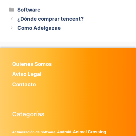
Categorías
Software
¿Dónde comprar tencent?
Como Adelgazae
Quienes Somos
Aviso Legal
Contacto
Categorías
Animal Crossing
Android
Actualización de Software