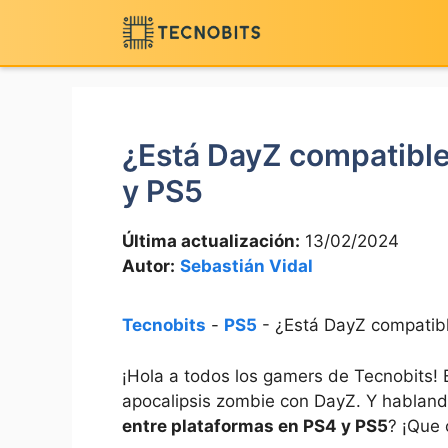
Saltar
al
contenido
¿Está DayZ compatible
y PS5
Última actualización:
13/02/2024
Autor:
Sebastián Vidal
Tecnobits
-
PS5
-
¿Está DayZ compatibl
¡Hola a‌ todos los gamers ⁣de Tecnobits! 
apocalipsis zombie con ‌DayZ. Y hablando
entre plataformas ​en‍ PS4 y PS5
? ¡Que 