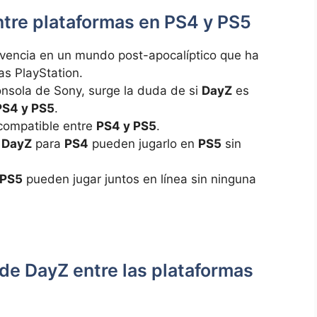
ntre plataformas en PS4⁢ y PS5
ivencia en un mundo ⁤post-apocalíptico que ha
as PlayStation.
nsola⁢ de ⁣Sony, surge⁤ la duda de si
DayZ
es ​
S4‌ y ⁢PS5
.
compatible entre
PS4 y PS5
.
o
DayZ
para
PS4
pueden jugarlo en‍
PS5
sin
PS5
pueden jugar juntos ‍en línea sin ninguna
de ‌DayZ entre las ⁢plataformas