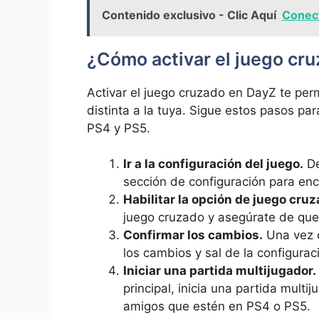
Contenido exclusivo - Clic Aquí
Conect
¿Cómo activar⁣ el juego cr
Activar el‍ juego cruzado en DayZ te perm
⁤distinta ‌a la tuya. Sigue estos pasos​ pa
PS4 y ‌PS5.
Ir a la configuración‍ del⁢ juego.
De
sección​ de configuración para enc
Habilitar la ‌opción de juego cruz
juego cruzado y⁣ asegúrate de que 
Confirmar los ​cambios.
Una vez q
los cambios y sal de la configuraci
Iniciar una ‍partida multijugador.
principal, inicia ⁢una‍ partida⁢ mul
amigos que estén ⁣en PS4 o PS5.