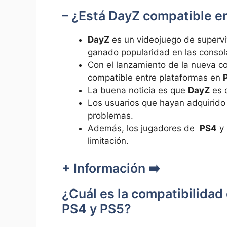
– ¿Está DayZ​ compatible​ e
DayZ
es⁢ un videojuego​ de superv
ganado popularidad en‌ las consol
Con⁣ el lanzamiento ⁢de la nueva co
compatible entre⁣ plataformas en
P
La buena noticia ‍es que
DayZ
es 
Los usuarios que hayan adquirid
⁤problemas.
Además, los jugadores de ​
PS4
y
limitación.
+ Información ➡️
¿Cuál es la⁢ compatibilidad 
⁣PS4 y PS5?