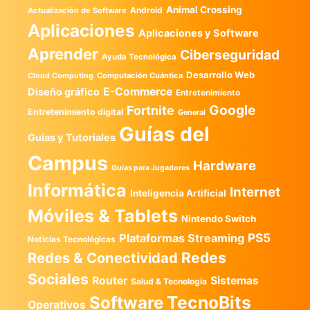
Animal Crossing
Android
Actualización de Software
Aplicaciones
Aplicaciones y Software
Aprender
Ciberseguridad
Ayuda Tecnológica
Desarrollo Web
Computación Cuántica
Cloud Computing
E-Commerce
Diseño gráfico
Entretenimiento
Google
Fortnite
Entretenimiento digital
General
Guías del
Guias y Tutoriales
Campus
Hardware
Guías para Jugadores
Informática
Internet
Inteligencia Artificial
Móviles & Tablets
Nintendo Switch
PS5
Plataformas Streaming
Noticias Tecnológicas
Redes
Redes & Conectividad
Sociales
Router
Sistemas
Salud & Tecnología
TecnoBits
Software
Operativos