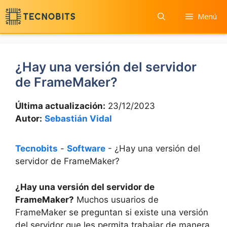
Saltar
Menú
al
contenido
¿Hay una versión del servidor
de FrameMaker?
Última actualización:
23/12/2023
Autor:
Sebastián Vidal
Tecnobits
-
Software
-
¿Hay una versión del
servidor de FrameMaker?
¿Hay una versión del servidor de
FrameMaker?
Muchos usuarios de
FrameMaker se preguntan si existe una versión
del servidor que les permita trabajar de manera