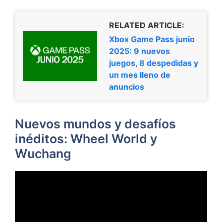
RELATED ARTICLE:
Xbox Game Pass junio
2025: 9 nuevos
juegos, 8 despedidas y
un mes lleno de
anuncios
Nuevos mundos y desafíos
inéditos: Wheel World y
Wuchang