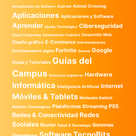
Animal Crossing
Android
Actualización de Software
Aplicaciones
Aplicaciones y Software
Aprender
Ciberseguridad
Ayuda Tecnológica
Desarrollo Web
Computación Cuántica
Cloud Computing
E-Commerce
Diseño gráfico
Entretenimiento
Google
Fortnite
Entretenimiento digital
General
Guías del
Guias y Tutoriales
Campus
Hardware
Guías para Jugadores
Informática
Internet
Inteligencia Artificial
Móviles & Tablets
Nintendo Switch
PS5
Plataformas Streaming
Noticias Tecnológicas
Redes
Redes & Conectividad
Sociales
Router
Sistemas
Salud & Tecnología
TecnoBits
Software
Operativos