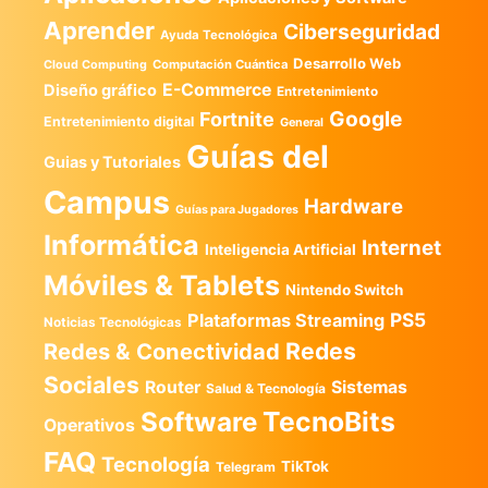
Aprender
Ciberseguridad
Ayuda Tecnológica
Desarrollo Web
Computación Cuántica
Cloud Computing
E-Commerce
Diseño gráfico
Entretenimiento
Google
Fortnite
Entretenimiento digital
General
Guías del
Guias y Tutoriales
Campus
Hardware
Guías para Jugadores
Informática
Internet
Inteligencia Artificial
Móviles & Tablets
Nintendo Switch
PS5
Plataformas Streaming
Noticias Tecnológicas
Redes
Redes & Conectividad
Sociales
Router
Sistemas
Salud & Tecnología
TecnoBits
Software
Operativos
FAQ
Tecnología
TikTok
Telegram