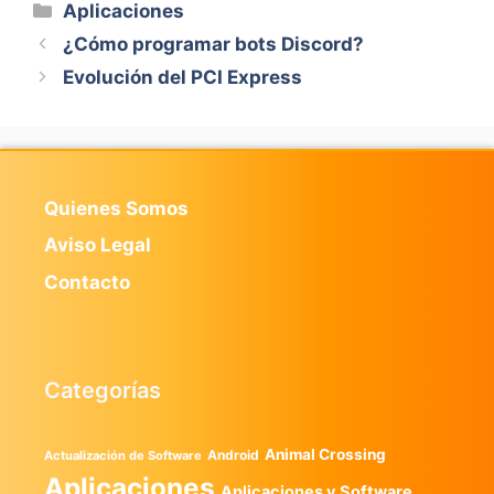
Categorías
Aplicaciones
¿Cómo programar bots Discord?
Evolución del PCI Express
Quienes Somos
Aviso Legal
Contacto
Categorías
Animal Crossing
Android
Actualización de Software
Aplicaciones
Aplicaciones y Software