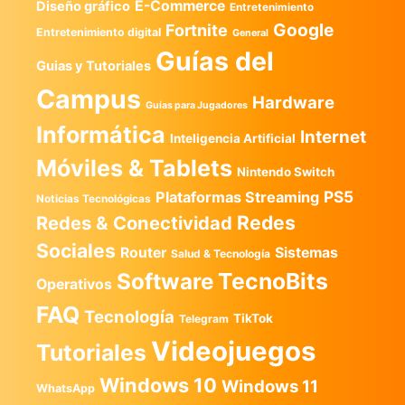
E-Commerce
Diseño gráfico
Entretenimiento
Google
Fortnite
Entretenimiento digital
General
Guías del
Guias y Tutoriales
Campus
Hardware
Guías para Jugadores
Informática
Internet
Inteligencia Artificial
Móviles & Tablets
Nintendo Switch
PS5
Plataformas Streaming
Noticias Tecnológicas
Redes
Redes & Conectividad
Sociales
Router
Sistemas
Salud & Tecnología
TecnoBits
Software
Operativos
FAQ
Tecnología
TikTok
Telegram
Videojuegos
Tutoriales
Windows 10
Windows 11
WhatsApp