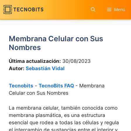
Saltar
Menú
al
contenido
Membrana Celular con Sus
Nombres
Última actualización:
30/08/2023
Autor:
Sebastián Vidal
Tecnobits
-
TecnoBits FAQ
-
Membrana
Celular con Sus Nombres
La membrana celular, también conocida ​como
⁢membrana plasmática, es una estructura
⁢esencial que ‍rodea a todas las células y​ regula
el‌ intercambio‌ de sustancias entre el interior y