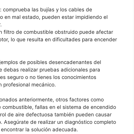
 comprueba las ​bujías⁢ y ⁤los cables de​
⁢ en​ mal estado, pueden estar impidiendo el
.
un filtro de combustible obstruido ‍puede afectar‌
otor, lo​ que resulta⁤ en dificultades para encender
s ejemplos de posibles ⁤desencadenantes del
e debas realizar pruebas adicionales para⁢
ntes ⁤seguro ​o no tienes ⁢los conocimientos
n profesional ‌mecánico.
nados anteriormente,​ otros factores como
 combustible,‍ fallas⁤ en ​el sistema de encendido
ntrol ⁣de aire defectuosa ⁣también pueden causar
o. Asegúrate de realizar ⁤un⁣ diagnóstico completo
 encontrar‍ la solución adecuada.