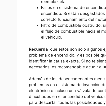
reemplazarla.
Fallos en⁤ el⁤ sistema de encendido:
encendido. Si están desgastados o
correcto funcionamiento del motor
Filtro ⁤de ⁢combustible obstruido:‍ 
el flujo de‍ combustible hacia ⁣el m
el⁢ vehículo.
Recuerda
⁣ que⁢ estos​ son solo ​alguno
problema de‍ encendido, y⁤ es posible qu
identificar la causa exacta. Si no ⁣te ‍sie
necesarios,‌ es recomendable​ acudir ​a u
Además ⁤de los⁤ desencadenantes mencio
problemas‍ en el ‌sistema de inyección ⁤de
⁢electrónico o incluso una⁢ válvula de co
dificultades ‌en el encendido ‌del vehícul
para descartar todas las posibilidades y