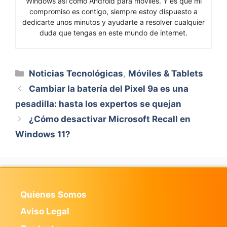
Windows así como Android para móviles. Y es que mi
compromiso es contigo, siempre estoy dispuesto a
dedicarte unos minutos y ayudarte a resolver cualquier
duda que tengas en este mundo de internet.
Categorías
Noticias Tecnológicas
,
Móviles & Tablets
Cambiar la batería del Pixel 9a es una
pesadilla: hasta los expertos se quejan
¿Cómo desactivar Microsoft Recall en
Windows 11?
Quienes Somos
Aviso Legal