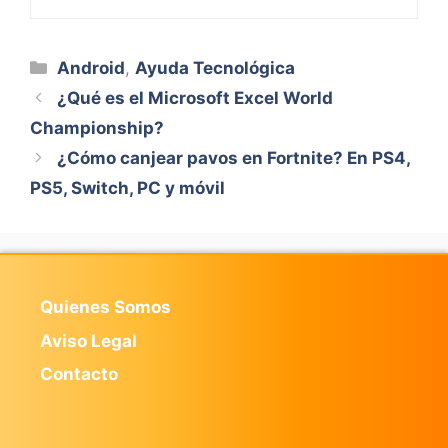
Categorías
Android
,
Ayuda Tecnológica
¿Qué es el Microsoft Excel World
Championship?
¿Cómo canjear pavos en Fortnite? En PS4,
PS5, Switch, PC y móvil
Quienes Somos
Aviso Legal
Contacto