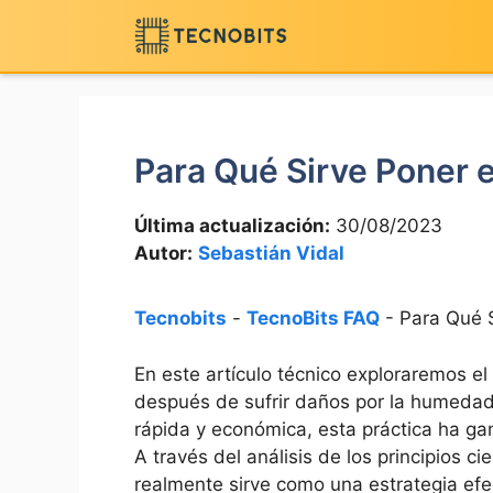
Saltar
al
contenido
Para Qué Sirve Poner e
Última actualización:
30/08/2023
Autor:
Sebastián Vidal
Tecnobits
-
TecnoBits FAQ
-
Para Qué S
En este artículo técnico exploraremos ⁢el‍
después de sufrir daños por⁣ la⁣ humed
rápida y económica, esta práctica ⁤ha ⁢g
A través ⁣del análisis de ⁤los principios 
realmente⁤ sirve‌ como una estrategia ef