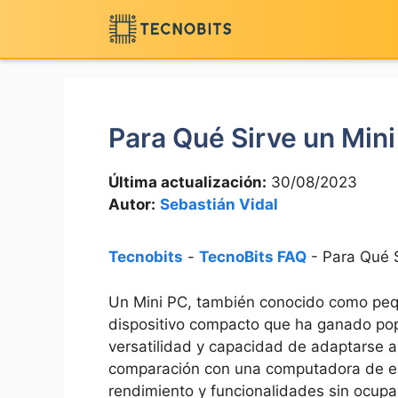
Saltar
al
contenido
Para Qué Sirve un Min
Última actualización:
30/08/2023
Autor:
Sebastián Vidal
Tecnobits
-
TecnoBits FAQ
-
Para Qué S
Un Mini PC, también conocido como​ peq
dispositivo compacto que ha ganado popu
versatilidad y capacidad de adaptarse a 
comparación‌ con una⁤ computadora de esc
rendimiento y⁤ funcionalidades sin ocupa