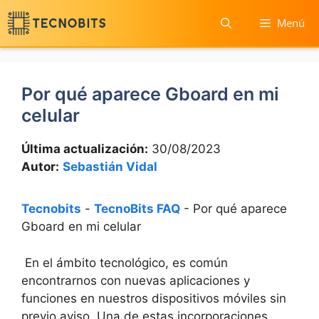
Saltar
Menú
al
contenido
Por qué aparece Gboard en mi
celular
Última actualización:
30/08/2023
Autor:
Sebastián Vidal
Tecnobits
-
TecnoBits FAQ
-
Por qué aparece
Gboard en mi celular
⁢ En el ámbito tecnológico, es común
encontrarnos con nuevas aplicaciones‌ y
funciones en nuestros dispositivos móviles⁤ sin
⁢previo aviso. Una de estas incorporaciones