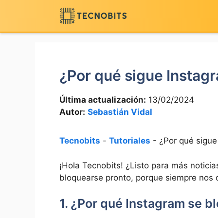
Saltar
al
contenido
¿Por qué sigue Insta
Última actualización:
13/02/2024
Autor:
Sebastián Vidal
Tecnobits
-
Tutoriales
-
¿Por qué sigu
¡Hola Tecnobits! ¿Listo para ⁤más notici
bloquearse pronto, ‌porque⁣ siempre nos d
1.​ ¿Por ⁣qué Instagram se b