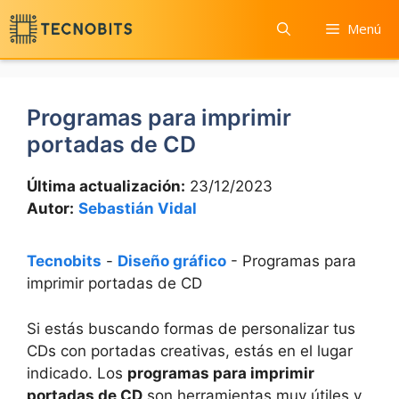
Saltar
Menú
al
contenido
Programas para imprimir
portadas de CD
Última actualización:
23/12/2023
Autor:
Sebastián Vidal
Tecnobits
-
Diseño gráfico
-
Programas para
imprimir portadas de CD
Si estás buscando formas⁤ de personalizar tus
CDs con portadas creativas, estás en el lugar
indicado. Los
programas para imprimir
portadas de CD
son herramientas ‌muy útiles y