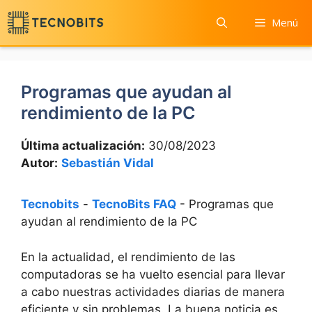
Saltar
Menú
al
contenido
Programas que ayudan al
rendimiento de la PC
Última actualización:
30/08/2023
Autor:
Sebastián Vidal
Tecnobits
-
TecnoBits FAQ
-
Programas que
ayudan al rendimiento de la PC
En la actualidad, el rendimiento de⁣ las
⁤computadoras se ha vuelto​ esencial para llevar
⁤a cabo ‌nuestras actividades diarias ⁣de manera
eficiente⁤ y sin problemas. La buena noticia es