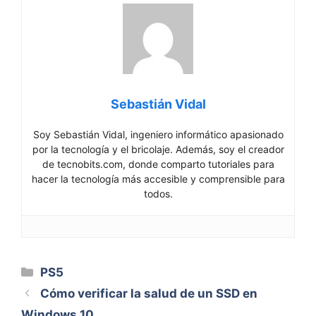
Sebastián Vidal
Soy Sebastián Vidal, ingeniero informático apasionado
por la tecnología y el bricolaje. Además, soy el creador
de tecnobits.com, donde comparto tutoriales para
hacer la tecnología más accesible y comprensible para
todos.
Categorías
PS5
Cómo verificar la salud de un SSD en
Windows 10