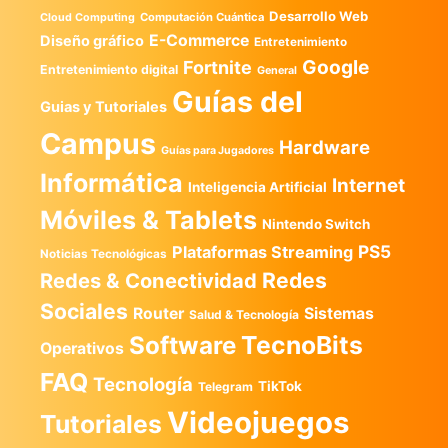
Desarrollo Web
Computación Cuántica
Cloud Computing
E-Commerce
Diseño gráfico
Entretenimiento
Google
Fortnite
Entretenimiento digital
General
Guías del
Guias y Tutoriales
Campus
Hardware
Guías para Jugadores
Informática
Internet
Inteligencia Artificial
Móviles & Tablets
Nintendo Switch
PS5
Plataformas Streaming
Noticias Tecnológicas
Redes
Redes & Conectividad
Sociales
Router
Sistemas
Salud & Tecnología
TecnoBits
Software
Operativos
FAQ
Tecnología
TikTok
Telegram
Videojuegos
Tutoriales