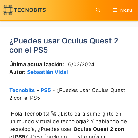
Saltar
Menú
al
contenido
¿Puedes usar Oculus Quest 2
con el PS5
Última actualización:
16/02/2024
Autor:
Sebastián Vidal
Tecnobits
-
PS5
-
¿Puedes usar Oculus Quest
2 con el PS5
¡Hola Tecnobits!‌ 🚀 ¿Listo para sumergirte en
⁣un mundo virtual de tecnología? Y hablando de
tecnología, ¿Puedes usar
Oculus Quest ‌2 con
el ‍PS5
? ¡Descúbrelo en nuestro próximo