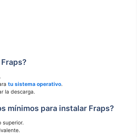
 Fraps?
.
para
tu sistema operativo
.
ar la descarga.
tos⁢ mínimos para instalar Fraps?
 superior.
ivalente.