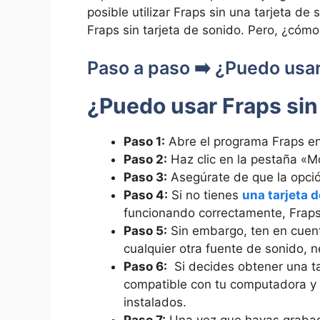
posible utilizar Fraps ⁣sin una⁤ tarjeta⁢ d
Fraps sin tarjeta de ⁤sonido. Pero, ¿cómo
Paso a⁣ paso ➡️ ¿Puedo usar
¿Puedo usar Fraps sin ​
Paso 1:
Abre el ‌programa Fraps e
Paso 2:
⁤Haz clic en la pestaña «M
Paso 3:
Asegúrate de que la opci
Paso 4:
Si⁤ no tienes
una tarjeta 
funcionando ⁤correctamente, Fraps 
Paso ⁢5:
Sin​ embargo, ten en cuent
cualquier otra fuente de sonido, n
Paso 6:
‌ Si decides obtener una t
compatible con‍ tu computadora y
instalados.