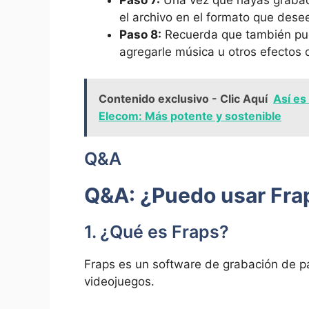
Paso 7:
Una vez que hayas grabado
el archivo en ⁤el ‍formato que dese
Paso 8:
​Recuerda ⁣que también pu
agregarle música ‍u otros efectos 
Contenido exclusivo - Clic Aquí
Así es
Elecom: Más potente y sostenible
Q&A
Q&A: ¿Puedo usar Frap
1. ¿Qué es Fraps?
Fraps‌ es un software de grabación de p
videojuegos.