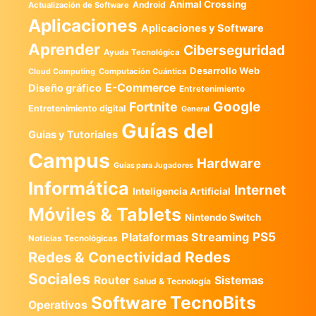
Animal Crossing
Android
Actualización de Software
Aplicaciones
Aplicaciones y Software
Aprender
Ciberseguridad
Ayuda Tecnológica
Desarrollo Web
Computación Cuántica
Cloud Computing
E-Commerce
Diseño gráfico
Entretenimiento
Google
Fortnite
Entretenimiento digital
General
Guías del
Guias y Tutoriales
Campus
Hardware
Guías para Jugadores
Informática
Internet
Inteligencia Artificial
Móviles & Tablets
Nintendo Switch
PS5
Plataformas Streaming
Noticias Tecnológicas
Redes
Redes & Conectividad
Sociales
Router
Sistemas
Salud & Tecnología
TecnoBits
Software
Operativos