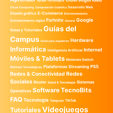
Ayuda Tecnológica
Desarrollo Web
Computación Cuántica
Cloud Computing
E-Commerce
Diseño gráfico
Entretenimiento
Google
Fortnite
Entretenimiento digital
General
Guías del
Guias y Tutoriales
Campus
Hardware
Guías para Jugadores
Informática
Internet
Inteligencia Artificial
Móviles & Tablets
Nintendo Switch
PS5
Plataformas Streaming
Noticias Tecnológicas
Redes
Redes & Conectividad
Sociales
Router
Sistemas
Salud & Tecnología
TecnoBits
Software
Operativos
FAQ
Tecnología
TikTok
Telegram
Videojuegos
Tutoriales