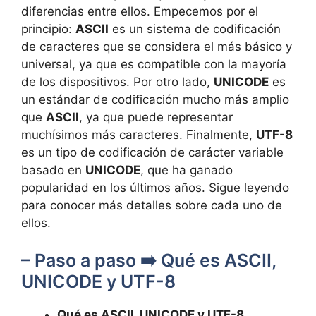
diferencias entre ellos. Empecemos por el
principio:
ASCII
es⁤ un sistema de codificación
de caracteres que⁣ se considera el más básico y
‌universal, ya que es compatible con⁢ la mayoría⁣
de los dispositivos. Por ⁣otro lado,
UNICODE
es
un estándar‍ de codificación mucho más amplio
que
ASCII
, ya que puede representar
muchísimos más ⁤caracteres. Finalmente,
UTF-8
es⁢ un tipo ⁣de⁣ codificación de carácter variable
basado en⁢
UNICODE
,⁤ que ha ⁢ganado
popularidad en los últimos años. Sigue‍ leyendo
para conocer más detalles sobre cada uno de
ellos.
– Paso a paso ➡️ Qué es ASCII,
UNICODE y UTF-8
Qué es ASCII, UNICODE y UTF-8