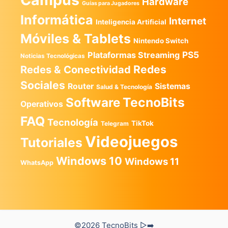
Hardware
Guías para Jugadores
Informática
Internet
Inteligencia Artificial
Móviles & Tablets
Nintendo Switch
PS5
Plataformas Streaming
Noticias Tecnológicas
Redes
Redes & Conectividad
Sociales
Router
Sistemas
Salud & Tecnología
TecnoBits
Software
Operativos
FAQ
Tecnología
TikTok
Telegram
Videojuegos
Tutoriales
Windows 10
Windows 11
WhatsApp
©2026 TecnoBits ▷➡️