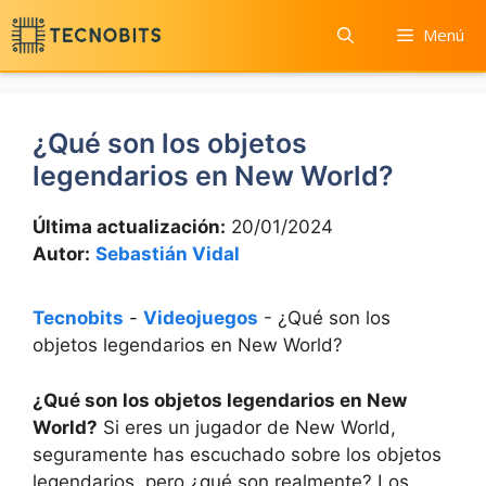
Saltar
Menú
al
contenido
¿Qué son los objetos
legendarios en New World?
Última actualización:
20/01/2024
Autor:
Sebastián Vidal
Tecnobits
-
Videojuegos
-
¿Qué son los
objetos legendarios en New World?
¿Qué son los objetos legendarios en New
World?
Si eres un jugador de New World,
seguramente has escuchado sobre los objetos
legendarios, pero ¿qué son realmente? Los