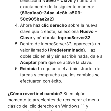
selecciona
Nuevo
–
Clave
y nómbrala
exactamente de la siguiente manera:
{86ca1aa0-34aa-4e8b-a509-
50c905bae2a2}
Ahora haz
clic derecho
sobre la nueva
clave que creaste, selecciona
Nuevo
–
Clave
y nómbrala:
InprocServer32
Dentro de InprocServer32, aparecerá un
valor llamado
(Predeterminado)
. Haz
doble clic en él y sin escribir nada, dale a
Aceptar
para que se active la clave.
Reinicia
tu equipo o el administrador de
tareas y comprueba que los cambios se
efectuaron con éxito.
¿Cómo revertir el cambio?
Si en algún
momento te arrepientes de recuperar el menú
clásico del clic derecho en Windows 11 y