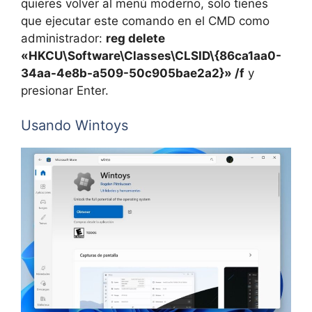
quieres volver al menú moderno, solo tienes
que ejecutar este comando en el CMD como
administrador:
reg delete
«HKCU\Software\Classes\CLSID\{86ca1aa0-
34aa-4e8b-a509-50c905bae2a2}» /f
y
presionar Enter.
Usando Wintoys