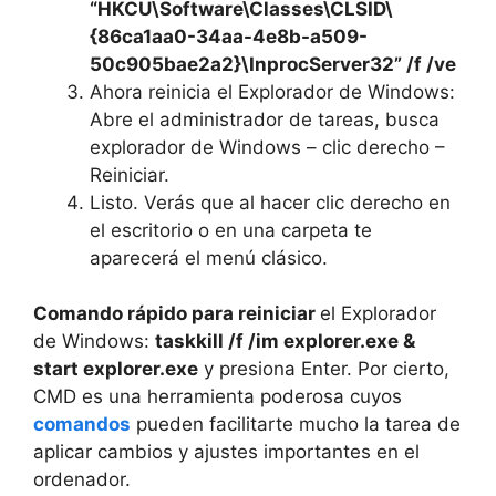
“HKCU\Software\Classes\CLSID\
{86ca1aa0-34aa-4e8b-a509-
50c905bae2a2}\InprocServer32” /f /ve
Ahora reinicia el Explorador de Windows:
Abre el administrador de tareas, busca
explorador de Windows – clic derecho –
Reiniciar.
Listo. Verás que al hacer clic derecho en
el escritorio o en una carpeta te
aparecerá el menú clásico.
Comando rápido para reiniciar
el Explorador
de Windows:
taskkill /f /im explorer.exe &
start explorer.exe
y presiona Enter. Por cierto,
CMD es una herramienta poderosa cuyos
comandos
pueden facilitarte mucho la tarea de
aplicar cambios y ajustes importantes en el
ordenador.