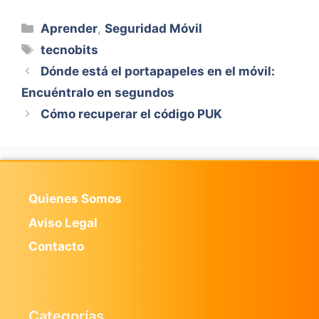
Categorías
Aprender
,
Seguridad Móvil
Etiquetas
tecnobits
Dónde está el portapapeles en el móvil:
Encuéntralo en segundos
Cómo recuperar el código PUK
Quienes Somos
Aviso Legal
Contacto
Categorías