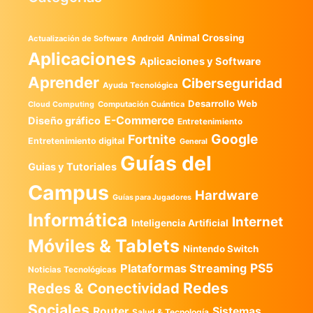
Animal Crossing
Android
Actualización de Software
Aplicaciones
Aplicaciones y Software
Aprender
Ciberseguridad
Ayuda Tecnológica
Desarrollo Web
Computación Cuántica
Cloud Computing
E-Commerce
Diseño gráfico
Entretenimiento
Google
Fortnite
Entretenimiento digital
General
Guías del
Guias y Tutoriales
Campus
Hardware
Guías para Jugadores
Informática
Internet
Inteligencia Artificial
Móviles & Tablets
Nintendo Switch
PS5
Plataformas Streaming
Noticias Tecnológicas
Redes
Redes & Conectividad
Sociales
Router
Sistemas
Salud & Tecnología